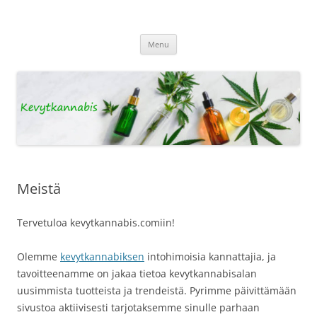
Kevytkannabis
Tietoa Kevytkannabiksesta
Skip
Menu
to
content
Meistä
Tervetuloa kevytkannabis.comiin!
Olemme
kevytkannabiksen
intohimoisia kannattajia, ja
tavoitteenamme on jakaa tietoa kevytkannabisalan
uusimmista tuotteista ja trendeistä. Pyrimme päivittämään
sivustoa aktiivisesti tarjotaksemme sinulle parhaan