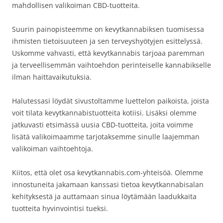
mahdollisen valikoiman CBD-tuotteita.
Suurin painopisteemme on kevytkannabiksen tuomisessa
ihmisten tietoisuuteen ja sen terveyshyötyjen esittelyssä.
Uskomme vahvasti, että kevytkannabis tarjoaa paremman
ja terveellisemmän vaihtoehdon perinteiselle kannabikselle
ilman haittavaikutuksia.
Halutessasi löydät sivustoltamme luettelon paikoista, joista
voit tilata kevytkannabistuotteita kotiisi. Lisäksi olemme
jatkuvasti etsimässä uusia CBD-tuotteita, joita voimme
lisätä valikoimaamme tarjotaksemme sinulle laajemman
valikoiman vaihtoehtoja.
Kiitos, että olet osa kevytkannabis.com-yhteisöä. Olemme
innostuneita jakamaan kanssasi tietoa kevytkannabisalan
kehityksestä ja auttamaan sinua löytämään laadukkaita
tuotteita hyvinvointisi tueksi.