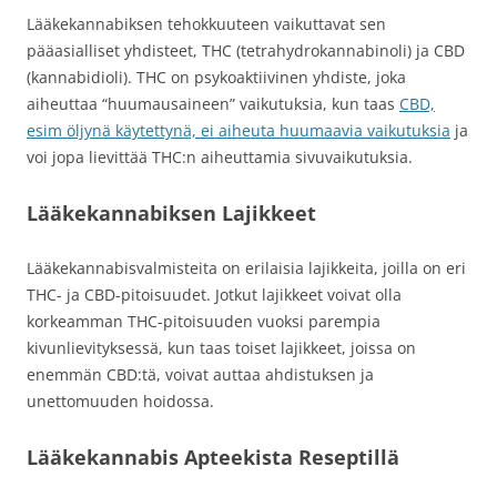
Lääkekannabiksen tehokkuuteen vaikuttavat sen
pääasialliset yhdisteet, THC (tetrahydrokannabinoli) ja CBD
(kannabidioli). THC on psykoaktiivinen yhdiste, joka
aiheuttaa “huumausaineen” vaikutuksia, kun taas
CBD,
esim öljynä käytettynä, ei aiheuta huumaavia vaikutuksia
ja
voi jopa lievittää THC:n aiheuttamia sivuvaikutuksia.
Lääkekannabiksen Lajikkeet
Lääkekannabisvalmisteita on erilaisia lajikkeita, joilla on eri
THC- ja CBD-pitoisuudet. Jotkut lajikkeet voivat olla
korkeamman THC-pitoisuuden vuoksi parempia
kivunlievityksessä, kun taas toiset lajikkeet, joissa on
enemmän CBD:tä, voivat auttaa ahdistuksen ja
unettomuuden hoidossa.
Lääkekannabis Apteekista Reseptillä