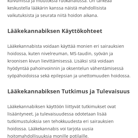
kuivumista ja muutoksia ruokahalussa. On tärkeää
keskustella lääkärin kanssa näistä mahdollisista
vaikutuksista ja seurata niitä hoidon aikana.
Lääkekannabiksen Käyttökohteet
Lääkekannabista voidaan käyttää monien eri sairauksien
hoidossa, kuten nivelreuman, MS-taudin, syövän ja
kroonisen kivun lievittämisessä. Lisäksi sitä voidaan
hyödyntää pahoinvoinnin ja oksentelun vähentämisessä
syöpähoidoissa sekä epilepsian ja unettomuuden hoidossa.
Lääkekannabiksen Tutkimus ja Tulevaisuus
Lääkekannabiksen käyttöön liittyvät tutkimukset ovat
lisääntyneet, ja tulevaisuudessa odotetaan lisää
tutkimustuloksia sen tehokkuudesta eri sairauksien
hoidossa. Lääkekannabis voi tarjota uusia
hoitomahdollisuuksia monille potilaille.