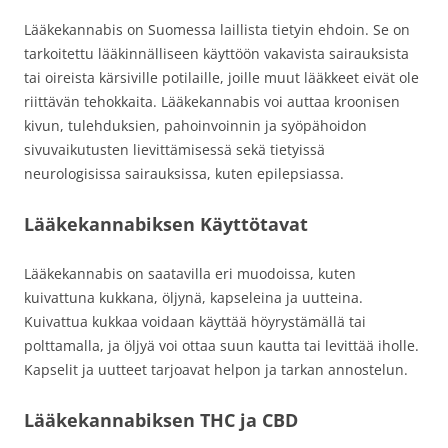
Lääkekannabis on Suomessa laillista tietyin ehdoin. Se on
tarkoitettu lääkinnälliseen käyttöön vakavista sairauksista
tai oireista kärsiville potilaille, joille muut lääkkeet eivät ole
riittävän tehokkaita. Lääkekannabis voi auttaa kroonisen
kivun, tulehduksien, pahoinvoinnin ja syöpähoidon
sivuvaikutusten lievittämisessä sekä tietyissä
neurologisissa sairauksissa, kuten epilepsiassa.
Lääkekannabiksen Käyttötavat
Lääkekannabis on saatavilla eri muodoissa, kuten
kuivattuna kukkana, öljynä, kapseleina ja uutteina.
Kuivattua kukkaa voidaan käyttää höyrystämällä tai
polttamalla, ja öljyä voi ottaa suun kautta tai levittää iholle.
Kapselit ja uutteet tarjoavat helpon ja tarkan annostelun.
Lääkekannabiksen THC ja CBD