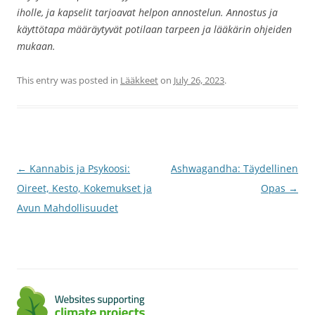
iholle, ja kapselit tarjoavat helpon annostelun. Annostus ja
käyttötapa määräytyvät potilaan tarpeen ja lääkärin ohjeiden
mukaan.
This entry was posted in
Lääkkeet
on
July 26, 2023
.
Post
←
Kannabis ja Psykoosi:
Ashwagandha: Täydellinen
navigation
Oireet, Kesto, Kokemukset ja
Opas
→
Avun Mahdollisuudet