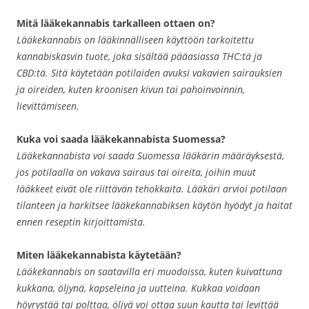
Mitä lääkekannabis tarkalleen ottaen on?
Lääkekannabis on lääkinnälliseen käyttöön tarkoitettu
kannabiskasvin tuote, joka sisältää pääasiassa THC:tä ja
CBD:tä. Sitä käytetään potilaiden avuksi vakavien sairauksien
ja oireiden, kuten kroonisen kivun tai pahoinvoinnin,
lievittämiseen.
Kuka voi saada lääkekannabista Suomessa?
Lääkekannabista voi saada Suomessa lääkärin määräyksestä,
jos potilaalla on vakava sairaus tai oireita, joihin muut
lääkkeet eivät ole riittävän tehokkaita. Lääkäri arvioi potilaan
tilanteen ja harkitsee lääkekannabiksen käytön hyödyt ja haitat
ennen reseptin kirjoittamista.
Miten lääkekannabista käytetään?
Lääkekannabis on saatavilla eri muodoissa, kuten kuivattuna
kukkana, öljynä, kapseleina ja uutteina. Kukkaa voidaan
höyrystää tai polttaa, öljyä voi ottaa suun kautta tai levittää